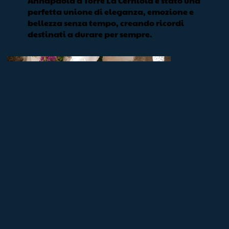
Annapaola a Torre La Cerniola è stato una
perfetta unione di eleganza, emozione e
bellezza senza tempo, creando ricordi
destinati a durare per sempre.