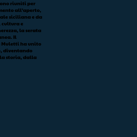
sono riuniti per
imento all’aperto,
ale siciliana e da
 cultura e
nerezza, la serata
nea. Il
 Muletti ha unito
e, diventando
a storia, dalla