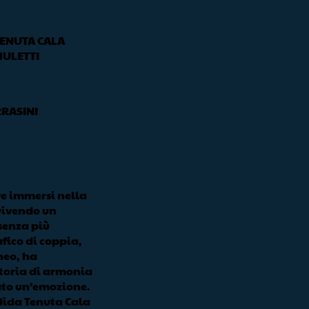
ENUTA CALA
ULETTI
RRASINI
re immersi nella
vivendo un
senza più
afico di coppia,
neo, ha
toria di armonia
ato un’emozione.
dida Tenuta Cala